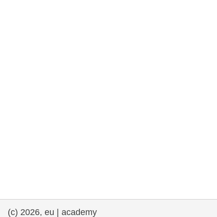
drepturile omului și democrație
maritime si pescuit
migrație și integrare
nutriție, sănătate și bunăstare
leadership în sectorul public, inovare și
schimb de cunoștințe
transport și infrastructură
(c) 2026, eu | academy