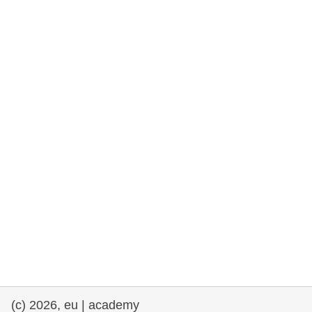
fundamentales, y democracia
marítimo y pesca
migración e integración
nutrición, salud y bienestar
liderazgo, innovación y el intercambio de
conocimientos en el sector público
transporte e infraestructuras
(c) 2026, eu | academy