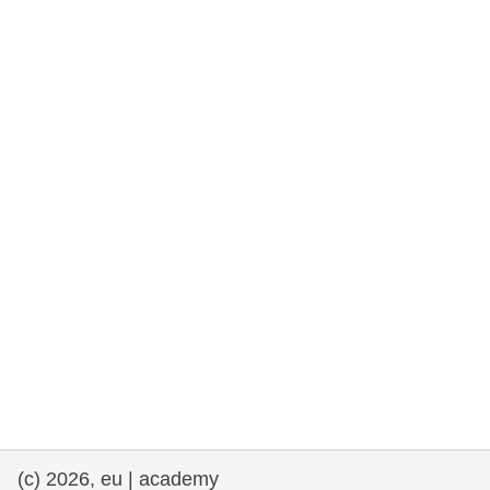
democrazia
marittimo e pesca
migrazione e integrazione
nutrizione, salute e benessere
leadership del settore pubblico,
innovazione e condivisione delle
conoscenze
trasporti e infrastrutture
(c) 2026, eu | academy