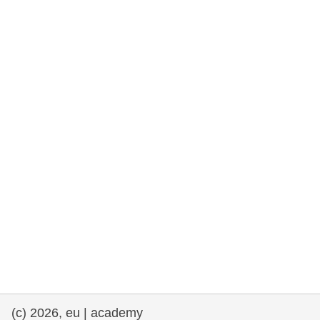
rights, & democracy
maritime & fisheries
migration & integration
nutrition, health & wellbeing
public sector leadership, innovation &
knowledge sharing
transport & infrastructure
(c) 2026, eu | academy