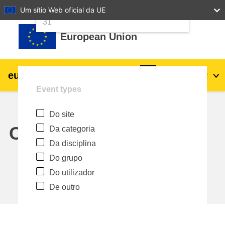
24
25
26
27
28
29
30
Um sítio Web oficial da UE
Ir para o conteúdo principal
31
European Union
eu
|
academy
Entrar
Pt
Event types
Explore by topic:
Do site
agricultura e desenvolvimento rural
Calendar
Da categoria
Da disciplina
crianças e jovens
Do grupo
Do utilizador
cidades, desenvolvimento urbano e
De outro
regional
dados, digital e tecnologia