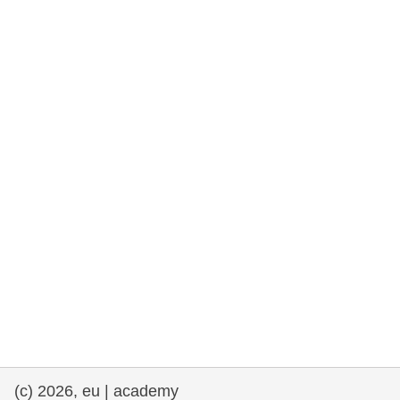
e democracia
assuntos marítimos e política das pescas
migração e integração
nutrição, saúde e bem-estar
liderança do setor público, inovação e
compartilhamento de conhecimento
transporte e infraestrutura
(c) 2026, eu | academy