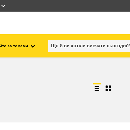
йте за темами
працевлаштування, комерційна
ості
діяльність та економіка
безпечність харчових
продуктів та продовольча
безпека
ний
нестабільність, кризові
ситуації та стійкість
ітні
гендер, нерівність та інклюзія