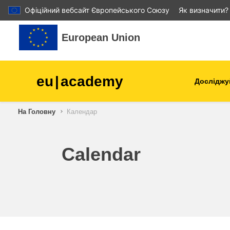
Офіційний вебсайт Європейського Союзу
Як визначити?
Перейти до головного вмісту
European Union
eu
|
academy
Досліджу
Аграрне виробництво і
На Головну
Календар
розвиток сільської місцев
діти та молодь
Calendar
міста, міський і регіональ
розвиток
дані, діджиталізація та нов
технології