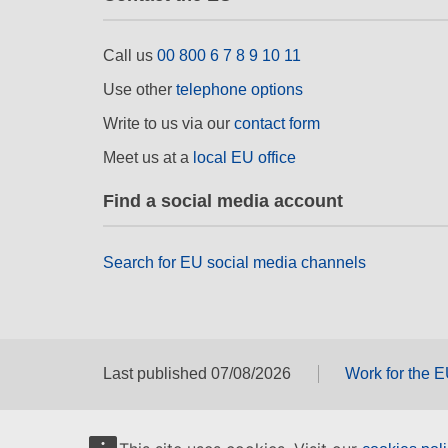
Call us
00 800 6 7 8 9 10 11
Use other
telephone options
Write to us via our
contact form
Meet us at a
local EU office
Find a social media account
Search for EU social media channels
Last published 07/08/2026
Work for the 