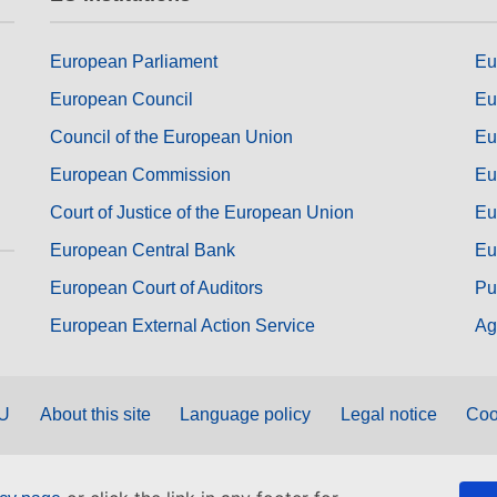
European Parliament
Eu
European Council
Eu
Council of the European Union
Eu
European Commission
Eu
Court of Justice of the European Union
Eu
European Central Bank
Eu
European Court of Auditors
Pu
European External Action Service
Ag
EU
About this site
Language policy
Legal notice
Coo