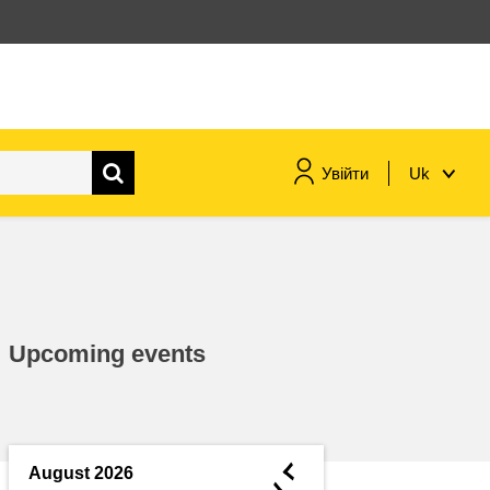
Увійти
Uk
морське судноплавство та
рибальство
міграція та інтеграція
Upcoming events
харчування, здоров'я та
добробут
лідерство в державному
секторі, інновації та обмін
◄
August 2026
знаннями