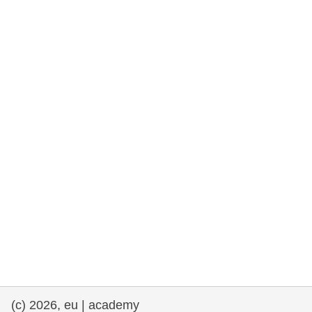
rights, & democracy
maritime & fisheries
migration & integration
nutrition, health & wellbeing
public sector leadership, innovation &
knowledge sharing
transport & infrastructure
(c) 2026, eu | academy