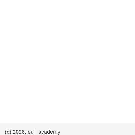
rights, & democracy
maritime & fisheries
migration & integration
nutrition, health & wellbeing
public sector leadership, innovation &
knowledge sharing
transport & infrastructure
(c) 2026, eu | academy