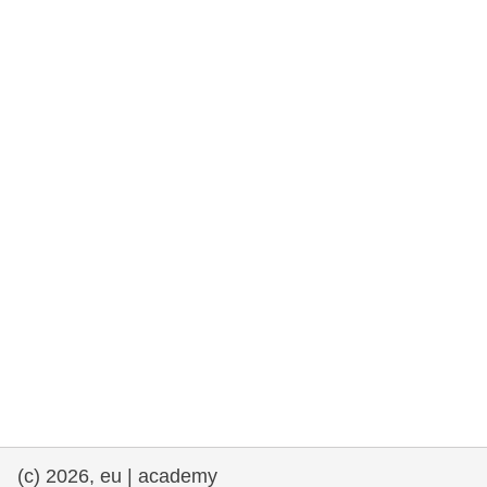
rights, & democracy
maritime & fisheries
migration & integration
nutrition, health & wellbeing
public sector leadership, innovation &
knowledge sharing
transport & infrastructure
(c) 2026, eu | academy