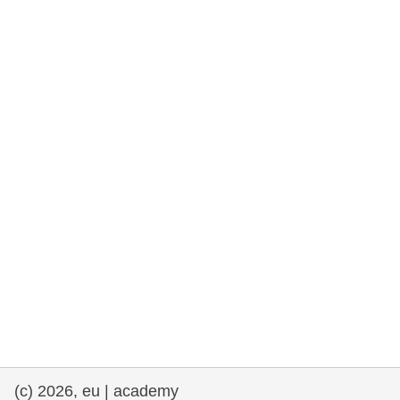
rights, & democracy
maritime & fisheries
migration & integration
nutrition, health & wellbeing
public sector leadership, innovation &
knowledge sharing
transport & infrastructure
(c) 2026, eu | academy