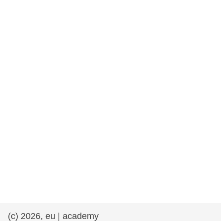
rights, & democracy
maritime & fisheries
migration & integration
nutrition, health & wellbeing
public sector leadership, innovation &
knowledge sharing
transport & infrastructure
(c) 2026, eu | academy