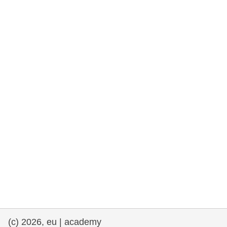
rights, & democracy
maritime & fisheries
migration & integration
nutrition, health & wellbeing
public sector leadership, innovation &
knowledge sharing
transport & infrastructure
(c) 2026, eu | academy