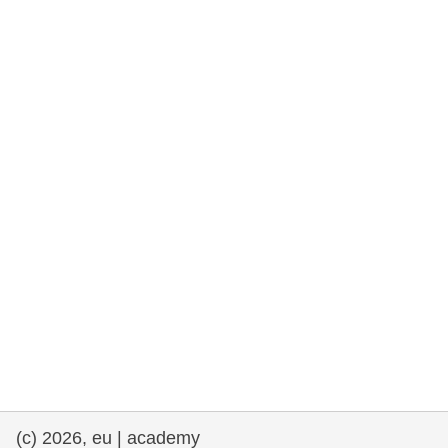
та права людини та демократія
морське судноплавство та рибальство
міграція та інтеграція
харчування, здоров'я та добробут
лідерство в державному секторі,
інновації та обмін знаннями
Транспорт та інфраструктура
(c) 2026, eu | academy