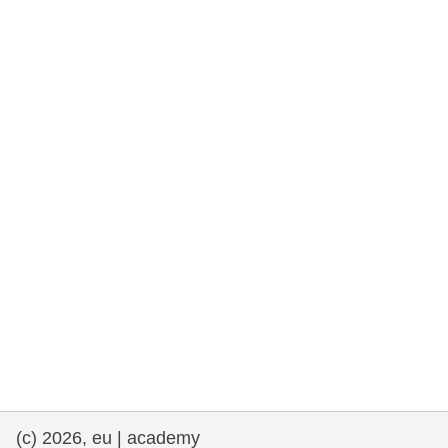
rights, & democracy
maritime & fisheries
migration & integration
nutrition, health & wellbeing
public sector leadership, innovation &
knowledge sharing
transport & infrastructure
(c) 2026, eu | academy