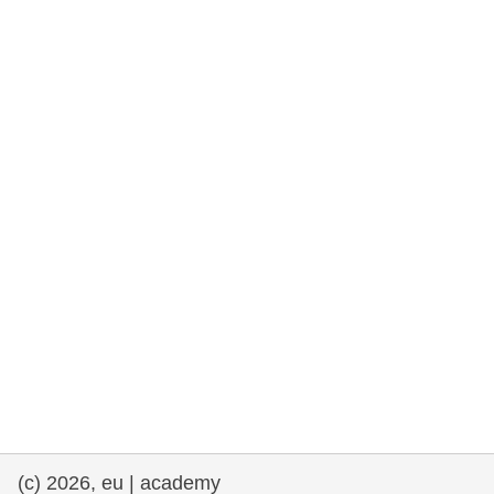
rights, & democracy
maritime & fisheries
migration & integration
nutrition, health & wellbeing
public sector leadership, innovation &
knowledge sharing
transport & infrastructure
(c) 2026, eu | academy