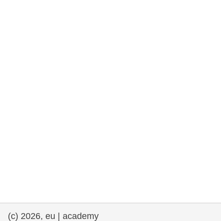
rights, & democracy
maritime & fisheries
migration & integration
nutrition, health & wellbeing
public sector leadership, innovation &
knowledge sharing
transport & infrastructure
(c) 2026, eu | academy