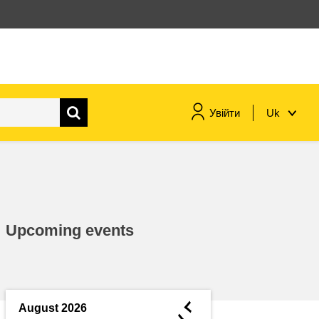
Увійти
Uk
морське судноплавство та
рибальство
міграція та інтеграція
Upcoming events
харчування, здоров'я та
добробут
лідерство в державному
секторі, інновації та обмін
◄
August 2026
знаннями