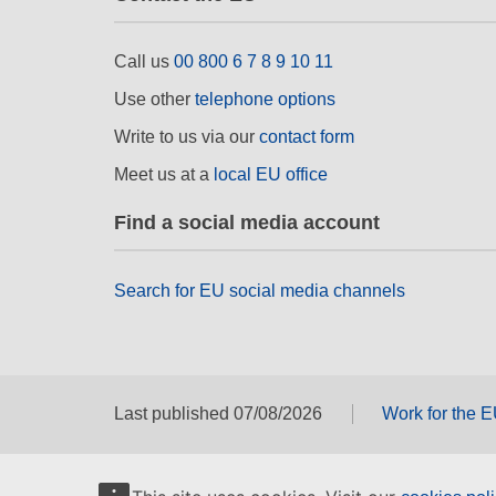
Call us
00 800 6 7 8 9 10 11
Use other
telephone options
Write to us via our
contact form
Meet us at a
local EU office
Find a social media account
Search for EU social media channels
Last published 07/08/2026
Work for the 