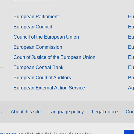
European Parliament
Eu
European Council
Eu
Council of the European Union
Eu
European Commission
Eu
Court of Justice of the European Union
Eu
European Central Bank
Eu
European Court of Auditors
Pu
European External Action Service
Ag
EU
About this site
Language policy
Legal notice
Coo