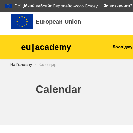
Офіційний вебсайт Європейського Союзу
Як визначити?
Перейти до головного вмісту
European Union
eu
|
academy
Досліджу
Аграрне виробництво і
На Головну
Календар
розвиток сільської місцев
діти та молодь
Calendar
міста, міський і регіональ
розвиток
дані, діджиталізація та нов
технології