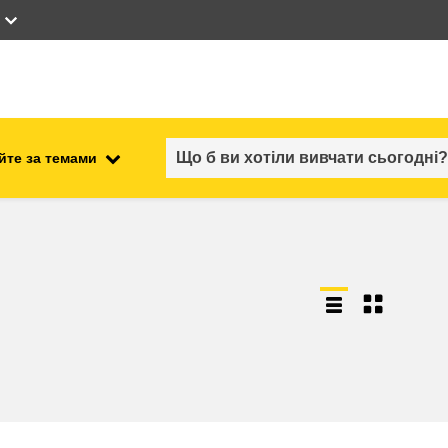
йте за темами
працевлаштування, комерційна
ості
діяльність та економіка
безпечність харчових
продуктів та продовольча
безпека
ний
нестабільність, кризові
ситуації та стійкість
ітні
гендер, нерівність та інклюзія