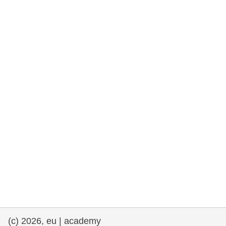
rights, & democracy
maritime & fisheries
migration & integration
nutrition, health & wellbeing
public sector leadership, innovation &
knowledge sharing
transport & infrastructure
(c) 2026, eu | academy