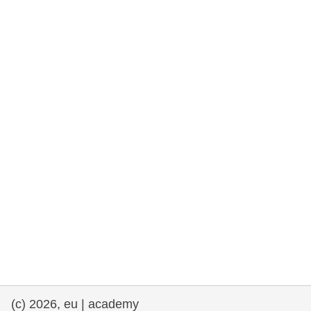
fundamentales, y democracia
marítimo y pesca
migración e integración
nutrición, salud y bienestar
liderazgo, innovación y el intercambio de
conocimientos en el sector público
transporte e infraestructuras
(c) 2026, eu | academy