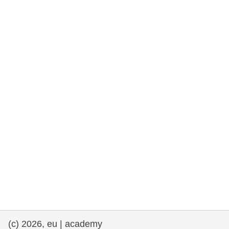
democrazia
marittimo e pesca
migrazione e integrazione
nutrizione, salute e benessere
leadership del settore pubblico,
innovazione e condivisione delle
conoscenze
trasporti e infrastrutture
(c) 2026, eu | academy