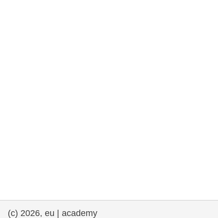
fundamentales, y democracia
marítimo y pesca
migración e integración
nutrición, salud y bienestar
liderazgo, innovación y el intercambio de
conocimientos en el sector público
transporte e infraestructuras
(c) 2026, eu | academy