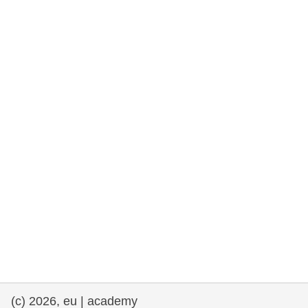
fundamentales, y democracia
marítimo y pesca
migración e integración
nutrición, salud y bienestar
liderazgo, innovación y el intercambio de
conocimientos en el sector público
transporte e infraestructuras
(c) 2026, eu | academy