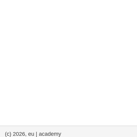
rights, & democracy
maritime & fisheries
migration & integration
nutrition, health & wellbeing
public sector leadership, innovation &
knowledge sharing
transport & infrastructure
(c) 2026, eu | academy