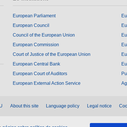
European Parliament
Eu
European Council
Eu
Council of the European Union
Eu
European Commission
Eu
Court of Justice of the European Union
Eu
European Central Bank
Eu
European Court of Auditors
Pu
European External Action Service
Ag
EU
About this site
Language policy
Legal notice
Coo