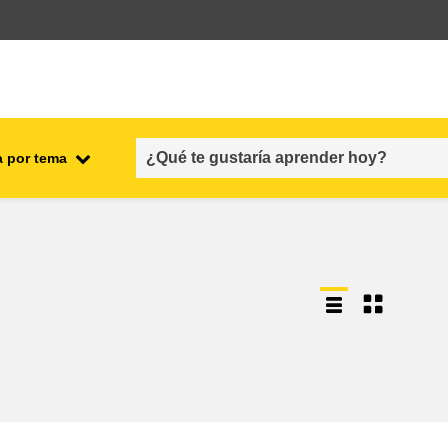
a por tema
l
empleo, comercio y economía
cadena y seguridad alimenticias
s y
fragilidad, situaciones de crisis y
resiliencia
género, desigualdad e inclusión