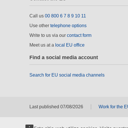
Call us
00 800 6 7 8 9 10 11
Use other
telephone options
Write to us via our
contact form
Meet us at a
local EU office
Find a social media account
Search for EU social media channels
Last published 07/08/2026
Work for the 