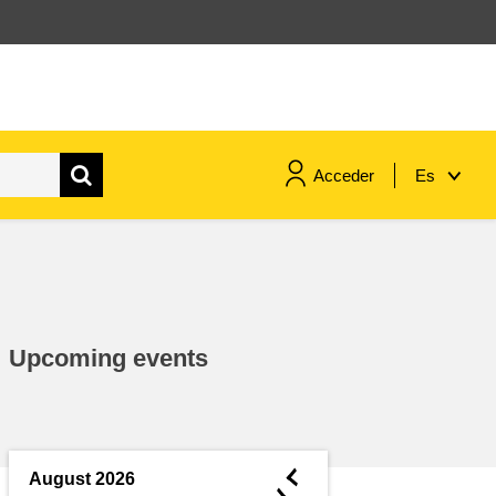
Acceder
Es
marítimo y pesca
migración e integración
Upcoming events
nutrición, salud y bienestar
liderazgo, innovación y el
intercambio de conocimientos en
◄
August 2026
el sector público