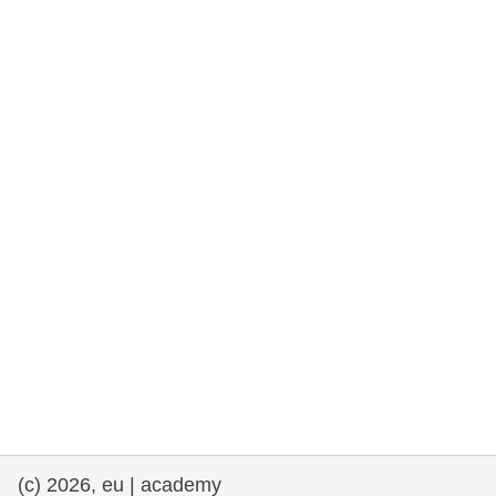
rights, & democracy
maritime & fisheries
migration & integration
nutrition, health & wellbeing
public sector leadership, innovation &
knowledge sharing
transport & infrastructure
(c) 2026, eu | academy