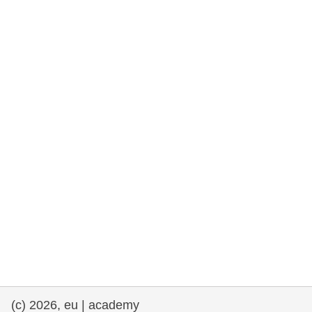
rights, & democracy
maritime & fisheries
migration & integration
nutrition, health & wellbeing
public sector leadership, innovation &
knowledge sharing
transport & infrastructure
(c) 2026, eu | academy