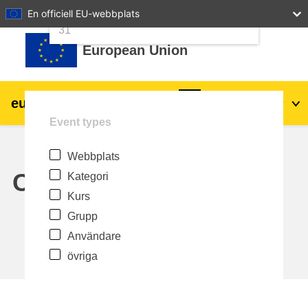
24
25
26
27
28
29
30
En officiell EU-webbplats
Gå direkt till huvudinnehåll
31
European Union
eu
|
academy
Logga in
Sv
Event types
Explore by topic:
Webbplats
agriculture & rural development
Calendar
Kategori
Kurs
children & youth
Grupp
Användare
cities, urban & regional development
övriga
data, digital & technology