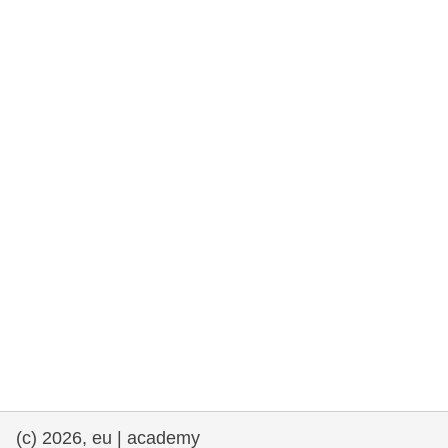
rights, & democracy
maritime & fisheries
migration & integration
nutrition, health & wellbeing
public sector leadership, innovation &
knowledge sharing
transport & infrastructure
(c) 2026, eu | academy