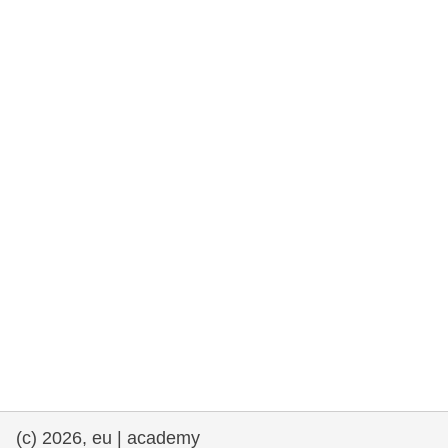
rights, & democracy
maritime & fisheries
migration & integration
nutrition, health & wellbeing
public sector leadership, innovation &
knowledge sharing
transport & infrastructure
(c) 2026, eu | academy