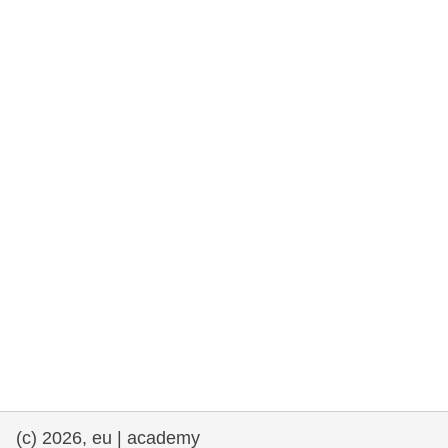
et démocratie
maritime & pêche
migration et intégration
nutrition, santé & bien-être
leadership du secteur public, innovation et
partage des connaissances
transport et infrastructure
(c) 2026, eu | academy