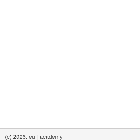
rights, & democracy
maritime & fisheries
migration & integration
nutrition, health & wellbeing
public sector leadership, innovation &
knowledge sharing
transport & infrastructure
(c) 2026, eu | academy