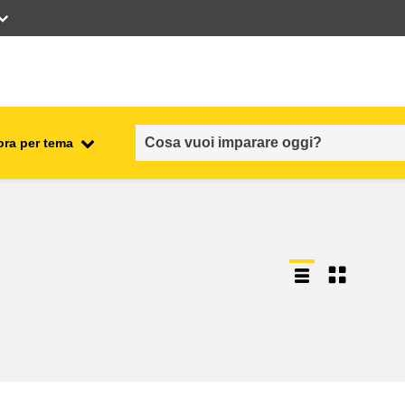
ora per tema
occupazione, commercio ed
economia
sicurezza e protezione alimentare
fragilità, situazioni di crisi e
ionale
resilienza
genere, disuguaglianza e
inclusione