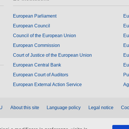
European Parliament
Eu
European Council
Eu
Council of the European Union
Eu
European Commission
Eu
Court of Justice of the European Union
Eu
European Central Bank
Eu
European Court of Auditors
Pu
European External Action Service
Ag
EU
About this site
Language policy
Legal notice
Coo