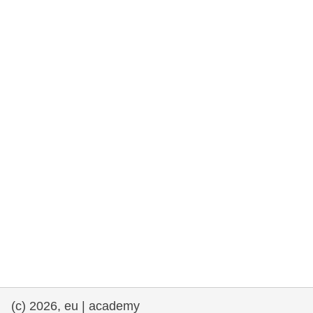
rights, & democracy
maritime & fisheries
migration & integration
nutrition, health & wellbeing
public sector leadership, innovation &
knowledge sharing
transport & infrastructure
(c) 2026, eu | academy