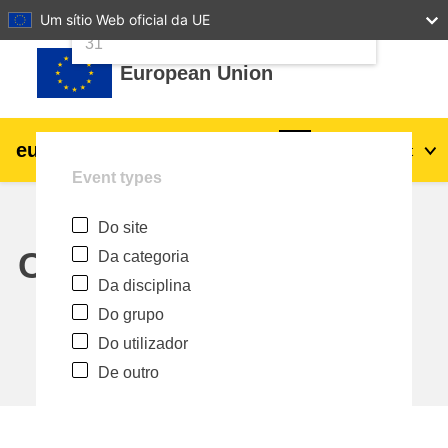
24
25
26
27
28
29
30
Um sítio Web oficial da UE
Ir para o conteúdo principal
31
European Union
eu
|
academy
Entrar
Pt
Event types
Explore by topic:
Do site
agricultura e desenvolvimento rural
Calendar
Da categoria
Da disciplina
crianças e jovens
Do grupo
Do utilizador
cidades, desenvolvimento urbano e
De outro
regional
dados, digital e tecnologia