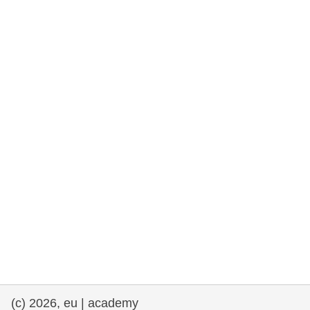
e democracia
assuntos marítimos e política das pescas
migração e integração
nutrição, saúde e bem-estar
liderança do setor público, inovação e
compartilhamento de conhecimento
transporte e infraestrutura
(c) 2026, eu | academy