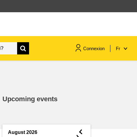
Connexion
Fr
maritime & pêche
migration et intégration
Upcoming events
nutrition, santé & bien-être
leadership du secteur public,
innovation et partage des
◄
August 2026
connaissances