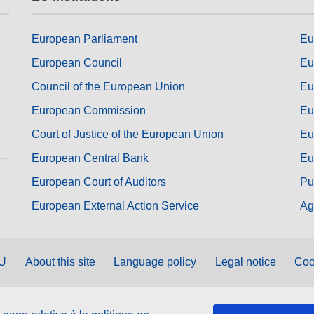
European Parliament
Eu
European Council
Eu
Council of the European Union
Eu
European Commission
Eu
Court of Justice of the European Union
Eu
European Central Bank
Eu
European Court of Auditors
Pu
European External Action Service
Ag
EU
About this site
Language policy
Legal notice
Coo