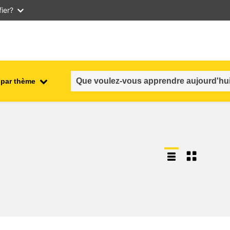
ier?
 par thème
nt
emploi, commerce et économie
salubrité et sécurité alimentaire
n et
fragilité, situations de crise &
résilience
genre, inégalité et inclusion