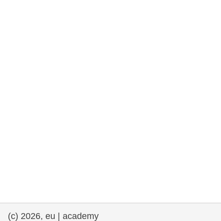
drepturile omului și democrație
maritime si pescuit
migrație și integrare
nutriție, sănătate și bunăstare
leadership în sectorul public, inovare și
schimb de cunoștințe
transport și infrastructură
(c) 2026, eu | academy