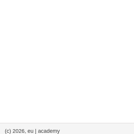
rights, & democracy
maritime & fisheries
migration & integration
nutrition, health & wellbeing
public sector leadership, innovation &
knowledge sharing
transport & infrastructure
(c) 2026, eu | academy