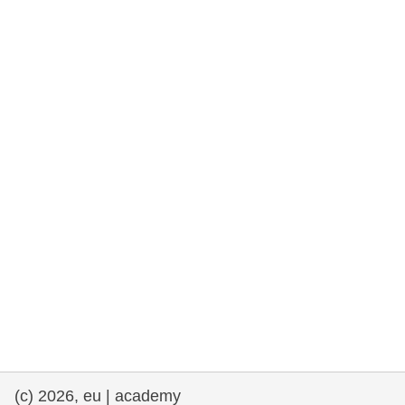
rights, & democracy
maritime & fisheries
migration & integration
nutrition, health & wellbeing
public sector leadership, innovation &
knowledge sharing
Transport und Infrastruktur
(c) 2026, eu | academy