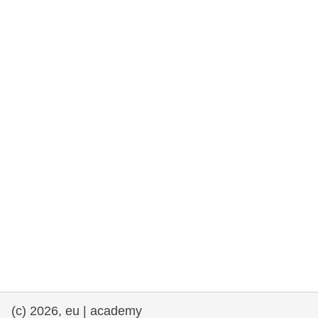
drepturile omului și democrație
maritime si pescuit
migrație și integrare
nutriție, sănătate și bunăstare
leadership în sectorul public, inovare și
schimb de cunoștințe
transport și infrastructură
(c) 2026, eu | academy