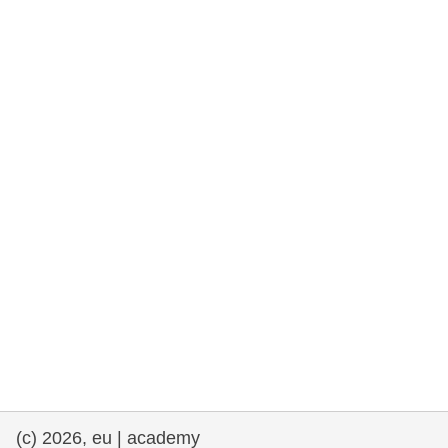
et démocratie
maritime & pêche
migration et intégration
nutrition, santé & bien-être
leadership du secteur public, innovation et
partage des connaissances
transport et infrastructure
(c) 2026, eu | academy