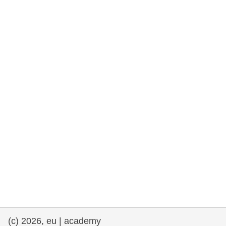
e democracia
assuntos marítimos e política das pescas
migração e integração
nutrição, saúde e bem-estar
liderança do setor público, inovação e
compartilhamento de conhecimento
transporte e infraestrutura
(c) 2026, eu | academy