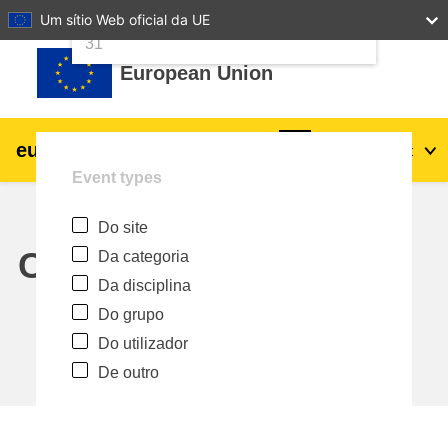
24
25
26
27
28
29
30
Um sítio Web oficial da UE
Ir para o conteúdo principal
31
European Union
eu
|
academy
Entrar
Pt
Event types
Explore by topic:
Do site
agricultura e desenvolvimento rural
Calendar
Da categoria
Da disciplina
crianças e jovens
Do grupo
Do utilizador
cidades, desenvolvimento urbano e
De outro
regional
dados, digital e tecnologia