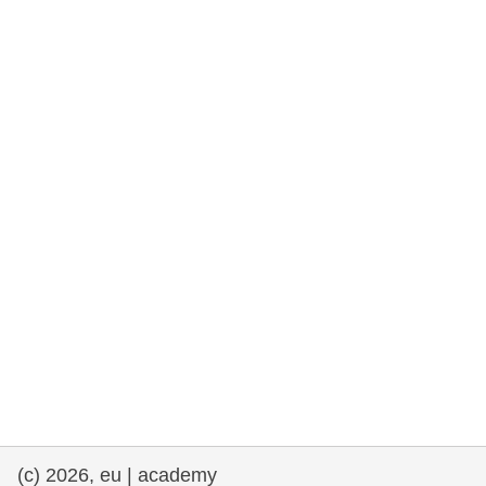
rights, & democracy
maritime & fisheries
migration & integration
nutrition, health & wellbeing
public sector leadership, innovation &
knowledge sharing
transport & infrastructure
(c) 2026, eu | academy