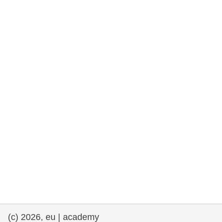
rights, & democracy
maritime & fisheries
migration & integration
nutrition, health & wellbeing
public sector leadership, innovation &
knowledge sharing
transport & infrastructure
(c) 2026, eu | academy