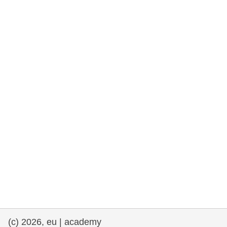
rights, & democracy
maritime & fisheries
migration & integration
nutrition, health & wellbeing
public sector leadership, innovation &
knowledge sharing
transport & infrastructure
(c) 2026, eu | academy