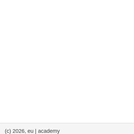
rights, & democracy
maritime & fisheries
migration & integration
nutrition, health & wellbeing
public sector leadership, innovation &
knowledge sharing
transport & infrastructure
(c) 2026, eu | academy