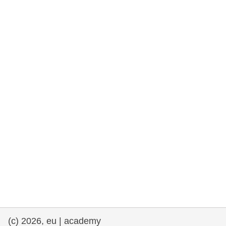
drepturile omului și democrație
maritime si pescuit
migrație și integrare
nutriție, sănătate și bunăstare
leadership în sectorul public, inovare și
schimb de cunoștințe
transport și infrastructură
(c) 2026, eu | academy