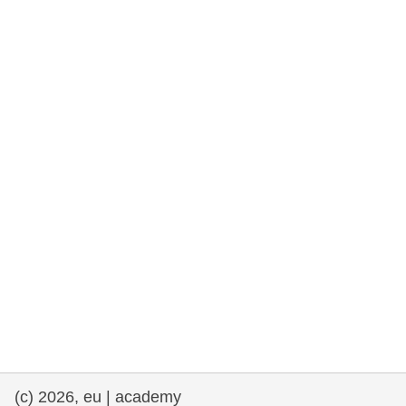
rights, & democracy
maritime & fisheries
migration & integration
nutrition, health & wellbeing
public sector leadership, innovation &
knowledge sharing
transport & infrastructure
(c) 2026, eu | academy