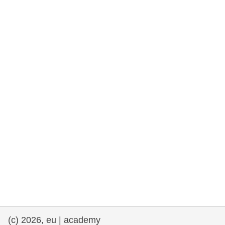
rights, & democracy
maritime & fisheries
migration & integration
nutrition, health & wellbeing
public sector leadership, innovation &
knowledge sharing
transport & infrastructure
(c) 2026, eu | academy