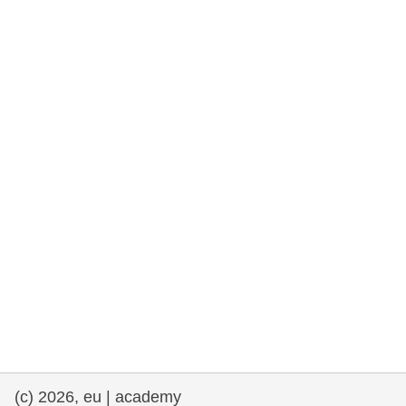
rights, & democracy
maritime & fisheries
migration & integration
nutrition, health & wellbeing
public sector leadership, innovation &
knowledge sharing
transport & infrastructure
(c) 2026, eu | academy