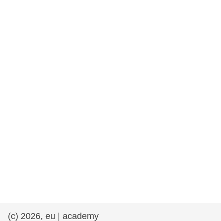
rights, & democracy
maritime & fisheries
migration & integration
nutrition, health & wellbeing
public sector leadership, innovation &
knowledge sharing
transport & infrastructure
(c) 2026, eu | academy