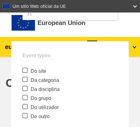
24
25
26
27
28
29
30
Um sítio Web oficial da UE
Ir para o conteúdo principal
31
European Union
eu
|
academy
Entrar
Pt
Event types
Explore by topic:
Do site
agricultura e desenvolvimento rural
Calendar
Da categoria
Da disciplina
crianças e jovens
Do grupo
Do utilizador
cidades, desenvolvimento urbano e
De outro
regional
dados, digital e tecnologia