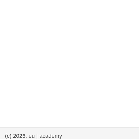
e democracia
assuntos marítimos e política das pescas
migração e integração
nutrição, saúde e bem-estar
liderança do setor público, inovação e
compartilhamento de conhecimento
transporte e infraestrutura
(c) 2026, eu | academy